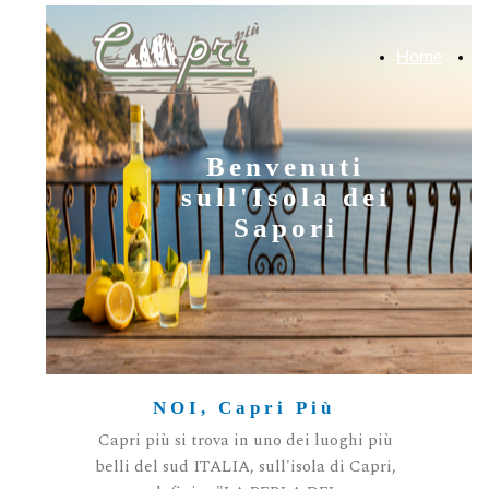
Home
C
S
Benvenuti
sull'Isola dei
Sapori
NOI, Capri Più
Capri più si trova in uno dei luoghi più
belli del sud ITALIA, sull'isola di Capri,